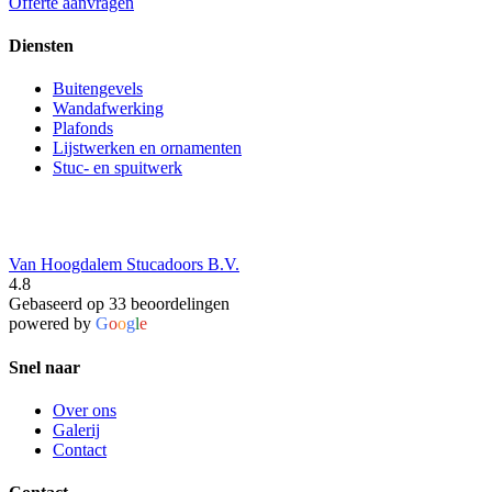
Offerte aanvragen
Diensten
Buitengevels
Wandafwerking
Plafonds
Lijstwerken en ornamenten
Stuc- en spuitwerk
Van Hoogdalem Stucadoors B.V.
4.8
Gebaseerd op 33 beoordelingen
powered by
G
o
o
g
l
e
Snel naar
Over ons
Galerij
Contact