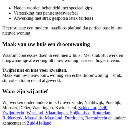
Naden worden behandeld met speciaal gips
Versterking met pantsergaasweefsel
Afwerking met strak gespoten latex (airless)
Het resultaat: een modern, naadloos plafond dat perfect past bij uw
nieuwe woning.
Maak van uw huis een droomwoning
Waarom concessies doen in een nieuw huis? Met strak stucwerk en
hoogwaardige afwerking tilt u uw woning naar een hoger niveau.
Twijfel niet en kies voor kwaliteit.
Maak van uw nieuwbouwwoning een echte droomwoning – strak,
stijlvol en tot in detail afgewerkt.
Waar zijn wij actief
Wij werken onder andere in ‘s-Gravenzande, Naaldwijk, Poeldijk,
Monster, Delier, Wateringen, Kwintsheul,
Schiedam
,
Delft
,
Zwijndrecht
,
Westland
,
Vlaardingen
,
Spijkenisse
,
Rotterdam
,
Ridderkerk
,
Maassluis
,
Maasland
,
Dordrecht
,
Barendrecht
en andere
gemeentes in
Zuid-Holland
.