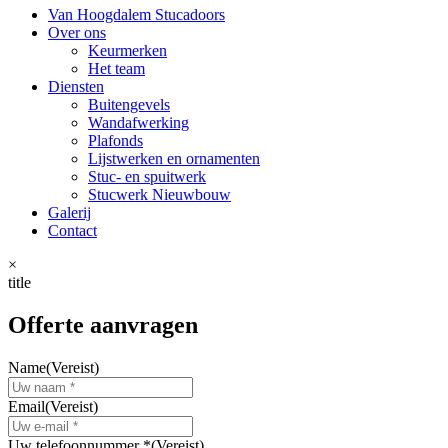
Van Hoogdalem Stucadoors
Over ons
Keurmerken
Het team
Diensten
Buitengevels
Wandafwerking
Plafonds
Lijstwerken en ornamenten
Stuc- en spuitwerk
Stucwerk Nieuwbouw
Galerij
Contact
×
title
Offerte aanvragen
Name
(Vereist)
Email
(Vereist)
Uw telefoonnummer *
(Vereist)