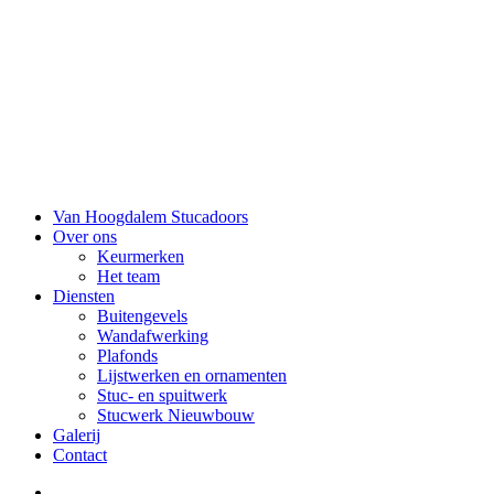
Van Hoogdalem Stucadoors
Over ons
Keurmerken
Het team
Diensten
Buitengevels
Wandafwerking
Plafonds
Lijstwerken en ornamenten
Stuc- en spuitwerk
Stucwerk Nieuwbouw
Galerij
Contact