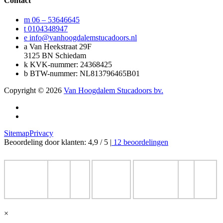
Contact
m
06 – 53646645
t
0104348947
e
info@vanhoogdalemstucadoors.nl
a
Van Heekstraat 29F
3125 BN Schiedam
k
KVK-nummer: 24368425
b
BTW-nummer: NL813796465B01
Copyright © 2026
Van Hoogdalem Stucadoors bv.
Sitemap
Privacy
Beoordeling door klanten: 4,9 / 5 |
12 beoordelingen
×