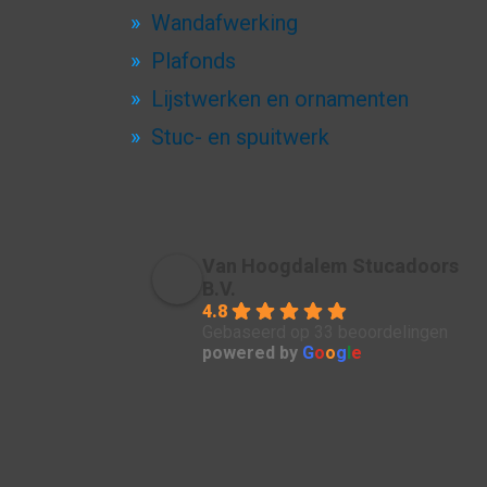
Wandafwerking
Plafonds
Lijstwerken en ornamenten
Stuc- en spuitwerk
Van Hoogdalem Stucadoors
B.V.
4.8
Gebaseerd op 33 beoordelingen
powered by
G
o
o
g
l
e