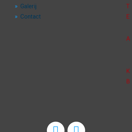
Galerij
T
Contact
E
A
K
B