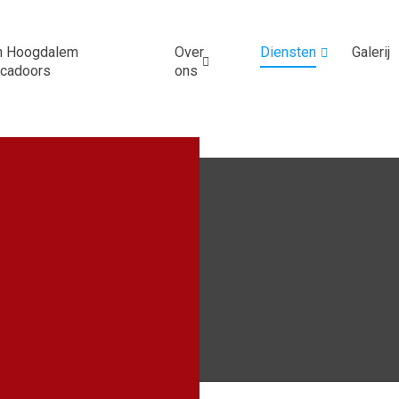
n Hoogdalem
Over
Diensten
Galerij
ucadoors
ons