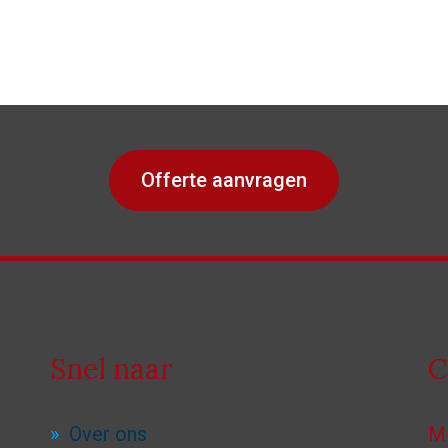
Offerte aanvragen
Snel naar
C
Over ons
M