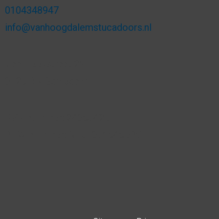
0104348947
info@vanhoogdalemstucadoors.nl
Van Heekstraat 29F
3125 BN Schiedam
KVK-nummer: 24368425
BTW-nummer: NL813796465B01