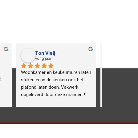
Ton Vleij
Wim No
vorig jaar
vorig jaar
Woonkamer en keukenmuren laten 
Blij en tevreden
 
stuken en in de keuken ook het 
vakwerk. Het ziet
plafond laten doen. Vakwerk 
er is handig gewe
opgeleverd door deze mannen ! 
houdend met de
Alles perfect uitgevoerd en netjes 
weersomstandighe
gewerkt.  Kan dit bedrijf van harte 
de omgang. Ga 
aanbevelen !