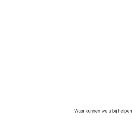
Absoluut een aanrader!
Contact opnemen
Wij helpen u graag verder. U kunt ook vrijblijvend een ee
Name
waar kunnen we u bi
(Vereist)
Uw
telefoonnummer
*