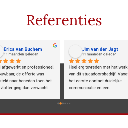
Referenties
Erica van Buchem
Jim van der Jagt
11 maanden geleden
11 maanden geleden
 afgewerkt en professioneel. 
Heel erg tevreden met het werk 
ouwbaar, de offerte was 
van dit stucadoorsbedrijf. Vanaf
steld naar beneden toen het 
het eerste contact duidelijke 
vlotter ging dan verwacht.
communicatie en een 
professionele aanpak. Het 
resultaat mag er zijn: strak en 
netjes afgewerkt, echt vakwerk 
door vaklui! Betrouwbaar, 
vriendelijk en meedenkend. 