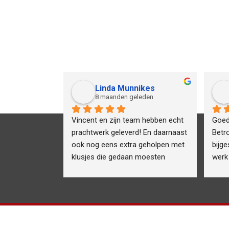
Linda Munnikes
eden
8 maanden geleden
ij met het 
Vincent en zijn team hebben echt 
Goed
edaan is! 
prachtwerk geleverd! En daarnaast 
Betr
uren zijn 
ook nog eens extra geholpen met 
bijge
tjes gewerkt 
klusjes die gedaan moesten 
werk 
te afspraken 
worden. (Grofvuilbak voor de deur 
aste adres 
een muur die gesloopt moest 
cwerk 
worden) hardstikke bedankt! 😀