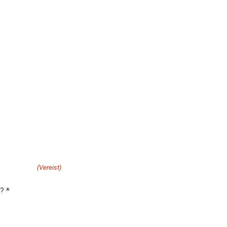
n offerte aanvragen.
j helpen?
(Vereist)