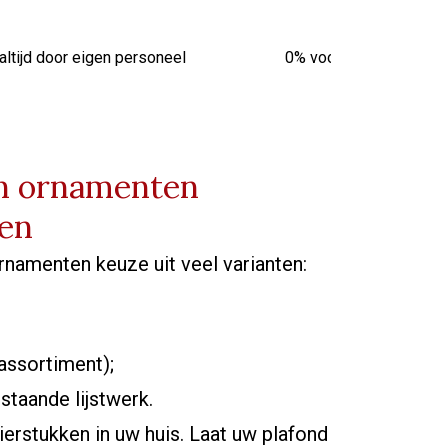
altijd door eigen personeel
0% vooruitbetaling van
en ornamenten
en
 ornamenten keuze uit veel varianten:
assortiment);
staande lijstwerk.
ierstukken in uw huis. Laat uw plafond