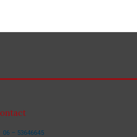
ontact
06 – 53646645