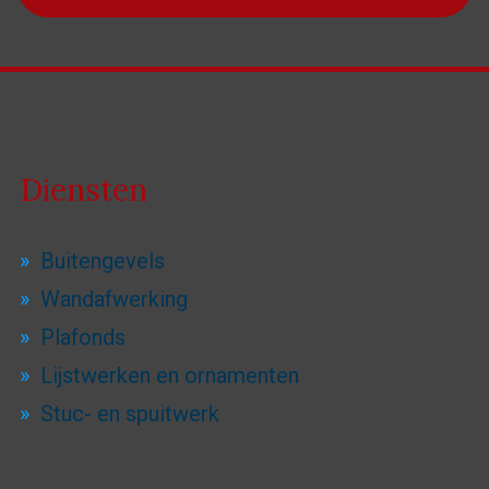
Diensten
Buitengevels
Wandafwerking
Plafonds
Lijstwerken en ornamenten
Stuc- en spuitwerk