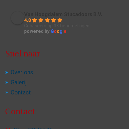
Van Hoogdalem Stucadoors B.V.
4.8
Gebaseerd op 33 beoordelingen
powered by
G
o
o
g
l
e
Snel naar
Over ons
Galerij
Contact
Contact