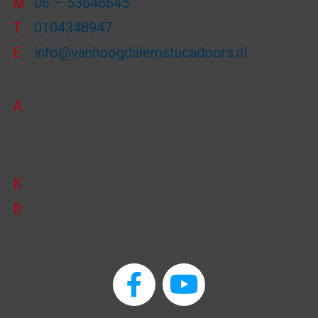
M
06 – 53646645
T
0104348947
E
info@vanhoogdalemstucadoors.nl
A
Van Heekstraat 29F
3125 BN Schiedam
K
KVK-nummer: 24368425
B
BTW-nummer: NL813796465B01