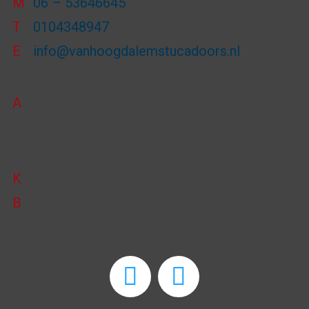
M
06 – 53646645
T
0104348947
E
info@vanhoogdalemstucadoors.nl
A
Van Heekstraat 29F
3125 BN Schiedam
K
KVK-nummer: 24368425
B
BTW-nummer: NL813796465B01