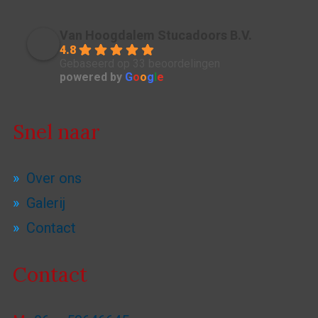
Van Hoogdalem Stucadoors B.V.
4.8
Gebaseerd op 33 beoordelingen
powered by
G
o
o
g
l
e
Snel naar
Over ons
Galerij
Contact
Contact