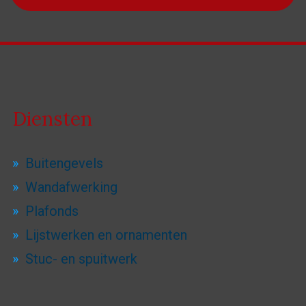
Diensten
Buitengevels
Wandafwerking
Plafonds
Lijstwerken en ornamenten
Stuc- en spuitwerk