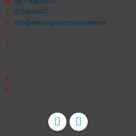
M
06 – 53646645
T
0104348947
E
info@vanhoogdalemstucadoors.nl
A
Van Heekstraat 29F
3125 BN Schiedam
K
KVK-nummer: 24368425
B
BTW-nummer: NL813796465B01