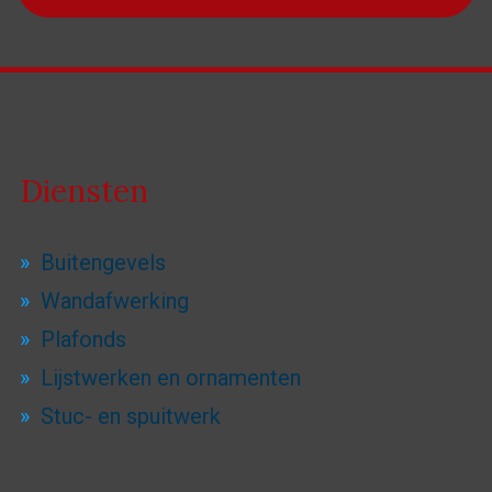
Diensten
Buitengevels
Wandafwerking
Plafonds
Lijstwerken en ornamenten
Stuc- en spuitwerk