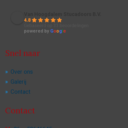
Van Hoogdalem Stucadoors B.V.
4.8
Gebaseerd op 33 beoordelingen
powered by
G
o
o
g
l
e
Snel naar
Over ons
Galerij
Contact
Contact