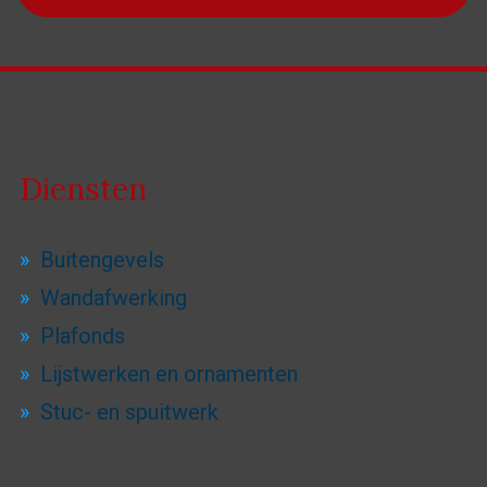
Diensten
Buitengevels
Wandafwerking
Plafonds
Lijstwerken en ornamenten
Stuc- en spuitwerk