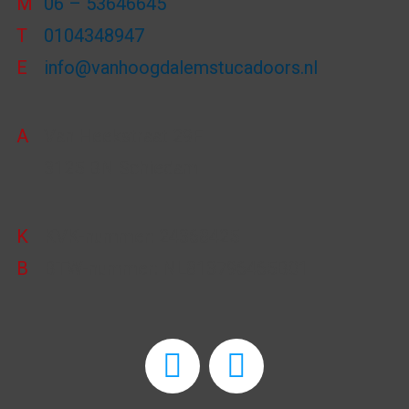
M
06 – 53646645
T
0104348947
E
info@vanhoogdalemstucadoors.nl
A
Van Heekstraat 29F
3125 BN Schiedam
K
KVK-nummer: 24368425
B
BTW-nummer: NL813796465B01