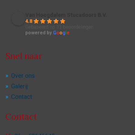
Van Hoogdalem Stucadoors B.V.
4.8
Gebaseerd op 33 beoordelingen
powered by
G
o
o
g
l
e
Snel naar
Over ons
Galerij
Contact
Contact