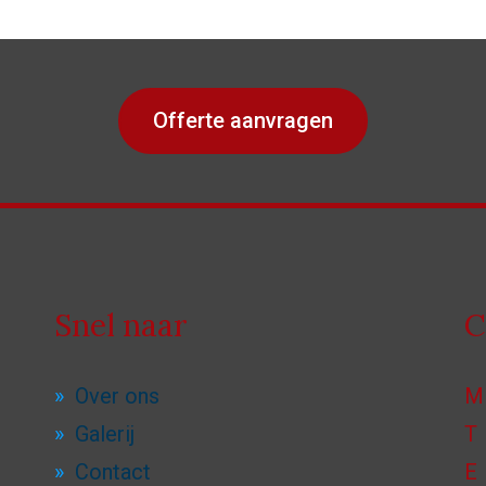
Offerte aanvragen
Snel naar
C
Over ons
M
Galerij
T
Contact
E