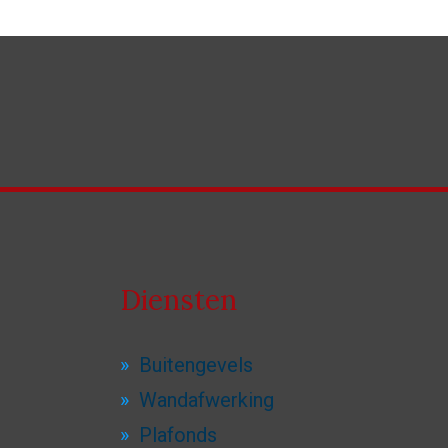
Diensten
Buitengevels
Wandafwerking
Plafonds