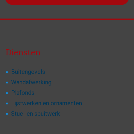
Diensten
Buitengevels
Wandafwerking
Plafonds
Lijstwerken en ornamenten
Stuc- en spuitwerk