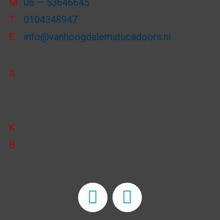
M
06 – 53646645
T
0104348947
E
info@vanhoogdalemstucadoors.nl
A
Van Heekstraat 29F
3125 BN Schiedam
K
KVK-nummer: 24368425
B
BTW-nummer: NL813796465B01