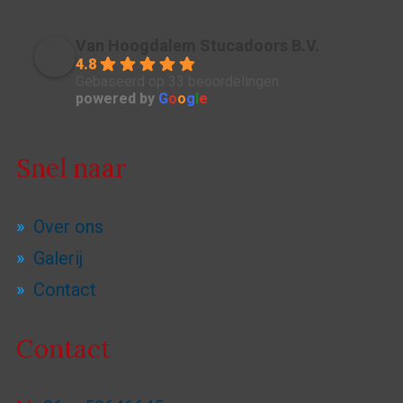
Van Hoogdalem Stucadoors B.V.
4.8
Gebaseerd op 33 beoordelingen
powered by
G
o
o
g
l
e
Snel naar
Over ons
Galerij
Contact
Contact