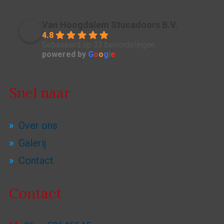
Van Hoogdalem Stucadoors B.V.
4.8
Gebaseerd op 33 beoordelingen
powered by
G
o
o
g
l
e
Snel naar
Over ons
Galerij
Contact
Contact