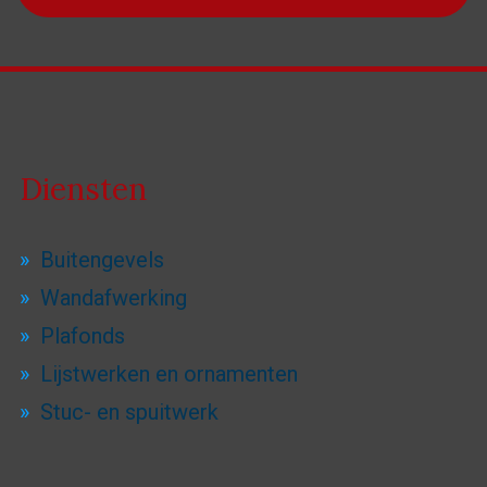
Diensten
Buitengevels
Wandafwerking
Plafonds
Lijstwerken en ornamenten
Stuc- en spuitwerk