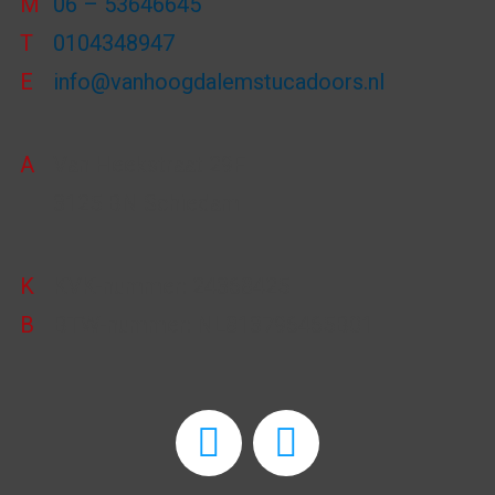
M
06 – 53646645
T
0104348947
E
info@vanhoogdalemstucadoors.nl
A
Van Heekstraat 29F
3125 BN Schiedam
K
KVK-nummer: 24368425
B
BTW-nummer: NL813796465B01