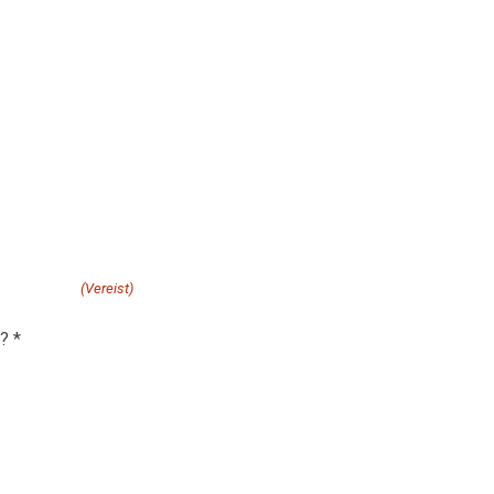
n offerte aanvragen.
j helpen?
(Vereist)