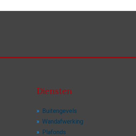
Diensten
Buitengevels
Wandafwerking
Plafonds