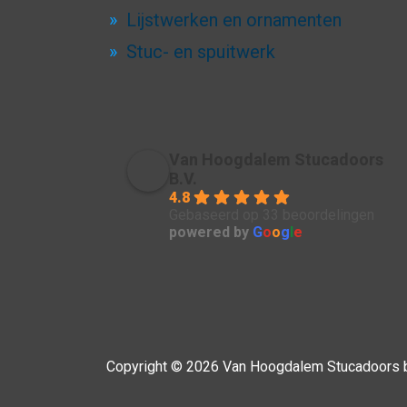
Lijstwerken en ornamenten
Stuc- en spuitwerk
Van Hoogdalem Stucadoors
B.V.
4.8
Gebaseerd op 33 beoordelingen
powered by
G
o
o
g
l
e
Copyright © 2026
Van Hoogdalem Stucadoors b