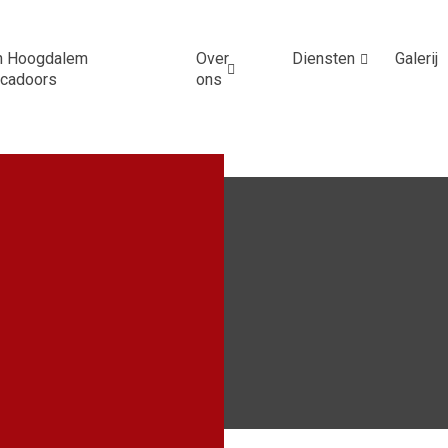
n Hoogdalem
Over
Diensten
Galerij
ucadoors
ons