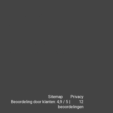
Van Heekstraat 29F
3125 BN Schiedam
KVK-nummer: 24368425
BTW-nummer: NL813796465B01
Sitemap
Privacy
Beoordeling door klanten: 4,9 / 5 |
12
beoordelingen