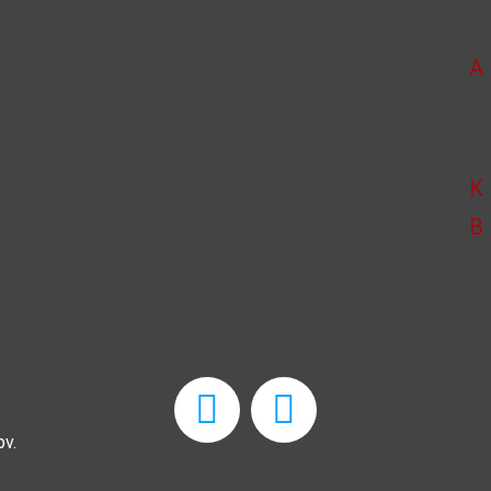
A
K
B
v.