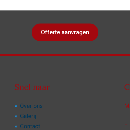
Offerte aanvragen
Snel naar
C
Over ons
M
Galerij
T
Contact
E