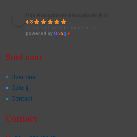
Van Hoogdalem Stucadoors B.V.
4.8
Gebaseerd op 33 beoordelingen
powered by
G
o
o
g
l
e
Snel naar
Over ons
Galerij
Contact
Contact