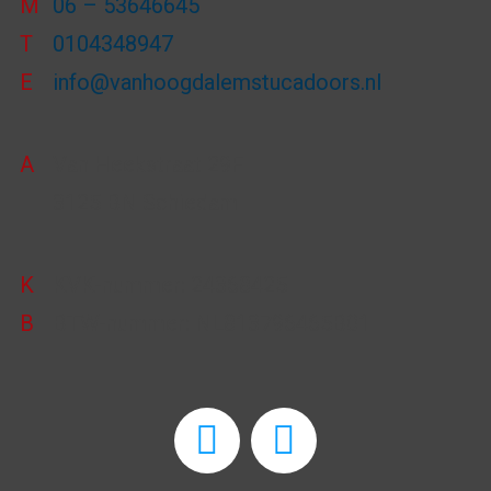
M
06 – 53646645
T
0104348947
E
info@vanhoogdalemstucadoors.nl
A
Van Heekstraat 29F
3125 BN Schiedam
K
KVK-nummer: 24368425
B
BTW-nummer: NL813796465B01