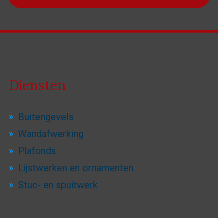
Diensten
Buitengevels
Wandafwerking
Plafonds
Lijstwerken en ornamenten
Stuc- en spuitwerk