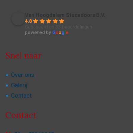
Van Hoogdalem Stucadoors B.V.
4.8
Gebaseerd op 33 beoordelingen
powered by
G
o
o
g
l
e
Snel naar
Over ons
Galerij
Contact
Contact