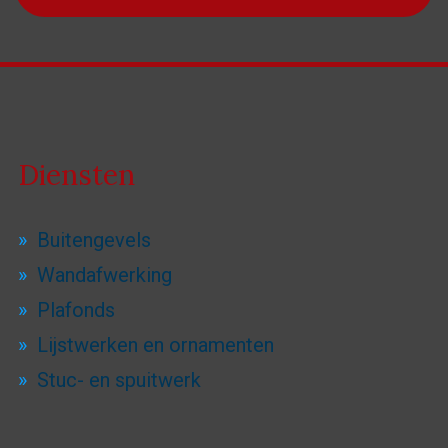
Diensten
Buitengevels
Wandafwerking
Plafonds
Lijstwerken en ornamenten
Stuc- en spuitwerk