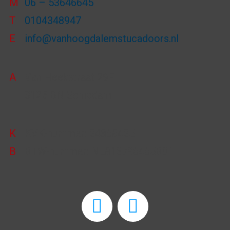
M
06 – 53646645
T
0104348947
E
info@vanhoogdalemstucadoors.nl
A
Van Heekstraat 29F
3125 BN Schiedam
K
KVK-nummer: 24368425
B
BTW-nummer: NL813796465B01