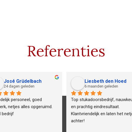
Referenties
Erica van Buchem
Jim
11 maanden geleden
11 
en echt 
Goed afgewerkt en professioneel. 
Heel erg t
aarnaast 
Betrouwbaar, de offerte was 
van dit st
pen met 
bijgesteld naar beneden toen het 
het eerste 
n 
werk vlotter ging dan verwacht.
communica
de deur 
profession