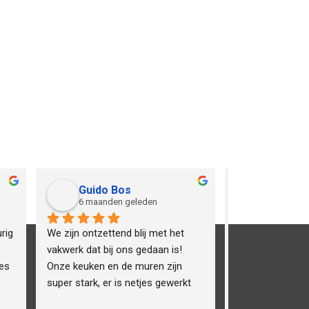
 van der Jagt
Ton Vleij
maanden geleden
vorig jaar
evreden met het werk 
Woonkamer en keukenmuren laten 
ucadoorsbedrijf. Vanaf 
stuken en in de keuken ook het 
contact duidelijke 
plafond laten doen. Vakwerk 
tie en een 
opgeleverd door deze mannen ! 
ele aanpak. Het 
Alles perfect uitgevoerd en netjes 