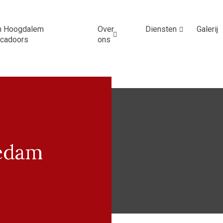
n Hoogdalem
Over
Diensten
Galerij
ucadoors
ons
iedam