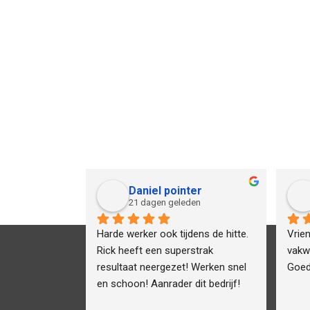
Guido Bos
Linda Munnikes
6 maanden geleden
8 maanden geleden
We zijn ontzettend blij met het 
Vincent en zijn team hebb
vakwerk dat bij ons gedaan is! 
prachtwerk geleverd! En d
Onze keuken en de muren zijn 
ook nog eens extra gehol
super stark, er is netjes gewerkt 
klusjes die gedaan moeste
en komen de gemaakte afspraken 
worden. (Grofvuilbak voor 