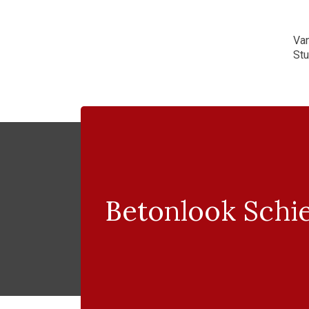
Va
St
Betonlook Sch