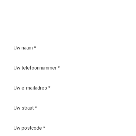
Contact opnemen
Heeft u een vraag. Wij helpen u graag verder. U
kunt ook vrijblijvend een een offerte aanvragen.
Name
(Vereist)
Uw
telefoonnummer
*
E-
(Vereist)
mailadres
(Vereist)
Uw
straat
(Vereist)
Uw
postcode