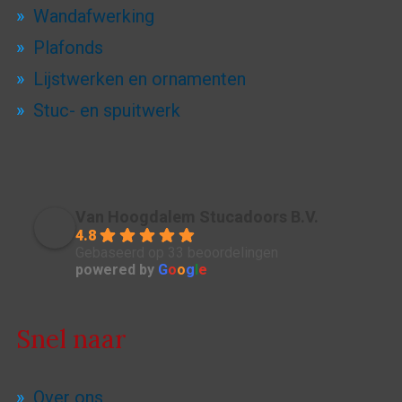
Wandafwerking
Plafonds
Lijstwerken en ornamenten
Stuc- en spuitwerk
Van Hoogdalem Stucadoors B.V.
4.8
Gebaseerd op 33 beoordelingen
powered by
G
o
o
g
l
e
Snel naar
Over ons