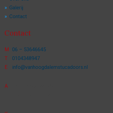
Galerij
Contact
Contact
M
06 – 53646645
T
0104348947
E
info@vanhoogdalemstucadoors.nl
A
Van Heekstraat 29F
3125 BN Schiedam